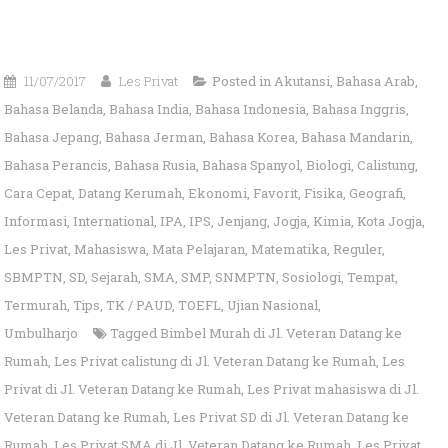
11/07/2017
Les Privat
Posted in
Akutansi
,
Bahasa Arab
,
Bahasa Belanda
,
Bahasa India
,
Bahasa Indonesia
,
Bahasa Inggris
,
Bahasa Jepang
,
Bahasa Jerman
,
Bahasa Korea
,
Bahasa Mandarin
,
Bahasa Perancis
,
Bahasa Rusia
,
Bahasa Spanyol
,
Biologi
,
Calistung
,
Cara Cepat
,
Datang Kerumah
,
Ekonomi
,
Favorit
,
Fisika
,
Geografi
,
Informasi
,
International
,
IPA
,
IPS
,
Jenjang
,
Jogja
,
Kimia
,
Kota Jogja
,
Les Privat
,
Mahasiswa
,
Mata Pelajaran
,
Matematika
,
Reguler
,
SBMPTN
,
SD
,
Sejarah
,
SMA
,
SMP
,
SNMPTN
,
Sosiologi
,
Tempat
,
Termurah
,
Tips
,
TK / PAUD
,
TOEFL
,
Ujian Nasional
,
Umbulharjo
Tagged
Bimbel Murah di Jl. Veteran Datang ke
Rumah
,
Les Privat calistung di Jl. Veteran Datang ke Rumah
,
Les
Privat di Jl. Veteran Datang ke Rumah
,
Les Privat mahasiswa di Jl.
Veteran Datang ke Rumah
,
Les Privat SD di Jl. Veteran Datang ke
Rumah
,
Les Privat SMA di Jl. Veteran Datang ke Rumah
,
Les Privat