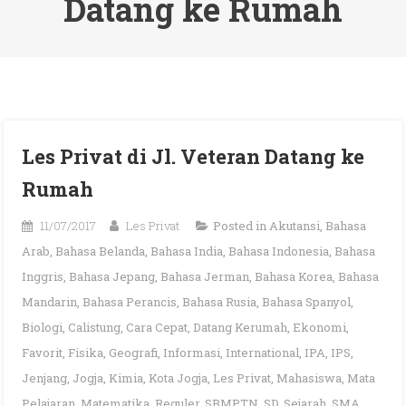
Datang ke Rumah
Les Privat di Jl. Veteran Datang ke
Rumah
11/07/2017
Les Privat
Posted in
Akutansi
,
Bahasa
Arab
,
Bahasa Belanda
,
Bahasa India
,
Bahasa Indonesia
,
Bahasa
Inggris
,
Bahasa Jepang
,
Bahasa Jerman
,
Bahasa Korea
,
Bahasa
Mandarin
,
Bahasa Perancis
,
Bahasa Rusia
,
Bahasa Spanyol
,
Biologi
,
Calistung
,
Cara Cepat
,
Datang Kerumah
,
Ekonomi
,
Favorit
,
Fisika
,
Geografi
,
Informasi
,
International
,
IPA
,
IPS
,
Jenjang
,
Jogja
,
Kimia
,
Kota Jogja
,
Les Privat
,
Mahasiswa
,
Mata
Pelajaran
,
Matematika
,
Reguler
,
SBMPTN
,
SD
,
Sejarah
,
SMA
,