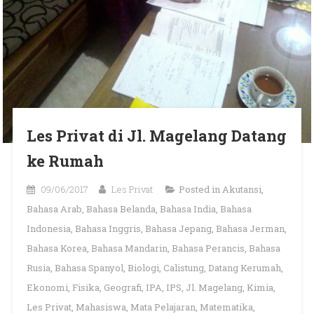
Les Privat di Jl. Magelang Datang
ke Rumah
09/06/2017
Les Privat
Posted in
Akutansi
,
Bahasa Arab
,
Bahasa Belanda
,
Bahasa India
,
Bahasa
Indonesia
,
Bahasa Inggris
,
Bahasa Jepang
,
Bahasa Jerman
,
Bahasa Korea
,
Bahasa Mandarin
,
Bahasa Perancis
,
Bahasa
Rusia
,
Bahasa Spanyol
,
Biologi
,
Calistung
,
Datang Kerumah
,
Ekonomi
,
Fisika
,
Geografi
,
IPA
,
IPS
,
Jl. Magelang
,
Kimia
,
Les Privat
,
Mahasiswa
,
Mata Pelajaran
,
Matematika
,