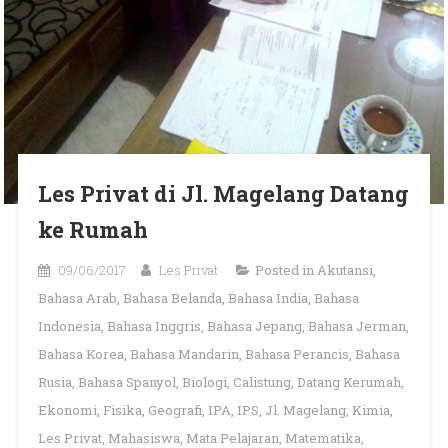
Les Privat di Jl. Magelang Datang
ke Rumah
09/06/2017
Les Privat
Posted in
Akutansi
,
Bahasa Arab
,
Bahasa Belanda
,
Bahasa India
,
Bahasa
Indonesia
,
Bahasa Inggris
,
Bahasa Jepang
,
Bahasa Jerman
,
Bahasa Korea
,
Bahasa Mandarin
,
Bahasa Perancis
,
Bahasa
Rusia
,
Bahasa Spanyol
,
Biologi
,
Calistung
,
Datang Kerumah
,
Ekonomi
,
Fisika
,
Geografi
,
IPA
,
IPS
,
Jl. Magelang
,
Kimia
,
Les Privat
,
Mahasiswa
,
Mata Pelajaran
,
Matematika
,