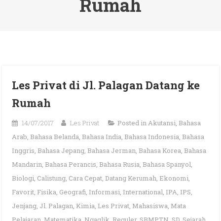
Rumah
Les Privat di Jl. Palagan Datang ke
Rumah
14/07/2017
Les Privat
Posted in
Akutansi
,
Bahasa
Arab
,
Bahasa Belanda
,
Bahasa India
,
Bahasa Indonesia
,
Bahasa
Inggris
,
Bahasa Jepang
,
Bahasa Jerman
,
Bahasa Korea
,
Bahasa
Mandarin
,
Bahasa Perancis
,
Bahasa Rusia
,
Bahasa Spanyol
,
Biologi
,
Calistung
,
Cara Cepat
,
Datang Kerumah
,
Ekonomi
,
Favorit
,
Fisika
,
Geografi
,
Informasi
,
International
,
IPA
,
IPS
,
Jenjang
,
Jl. Palagan
,
Kimia
,
Les Privat
,
Mahasiswa
,
Mata
Pelajaran
,
Matematika
,
Ngaglik
,
Reguler
,
SBMPTN
,
SD
,
Sejarah
,