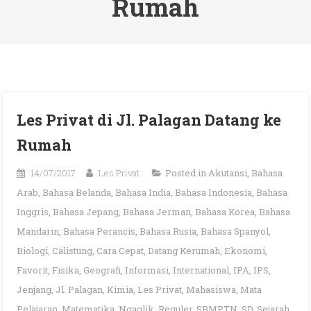
Rumah
Les Privat di Jl. Palagan Datang ke
Rumah
14/07/2017
Les Privat
Posted in
Akutansi
,
Bahasa
Arab
,
Bahasa Belanda
,
Bahasa India
,
Bahasa Indonesia
,
Bahasa
Inggris
,
Bahasa Jepang
,
Bahasa Jerman
,
Bahasa Korea
,
Bahasa
Mandarin
,
Bahasa Perancis
,
Bahasa Rusia
,
Bahasa Spanyol
,
Biologi
,
Calistung
,
Cara Cepat
,
Datang Kerumah
,
Ekonomi
,
Favorit
,
Fisika
,
Geografi
,
Informasi
,
International
,
IPA
,
IPS
,
Jenjang
,
Jl. Palagan
,
Kimia
,
Les Privat
,
Mahasiswa
,
Mata
Pelajaran
,
Matematika
,
Ngaglik
,
Reguler
,
SBMPTN
,
SD
,
Sejarah
,