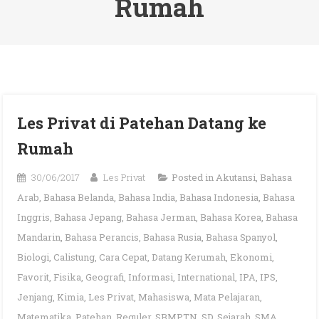
Rumah
Les Privat di Patehan Datang ke
Rumah
30/06/2017
Les Privat
Posted in
Akutansi
,
Bahasa
Arab
,
Bahasa Belanda
,
Bahasa India
,
Bahasa Indonesia
,
Bahasa
Inggris
,
Bahasa Jepang
,
Bahasa Jerman
,
Bahasa Korea
,
Bahasa
Mandarin
,
Bahasa Perancis
,
Bahasa Rusia
,
Bahasa Spanyol
,
Biologi
,
Calistung
,
Cara Cepat
,
Datang Kerumah
,
Ekonomi
,
Favorit
,
Fisika
,
Geografi
,
Informasi
,
International
,
IPA
,
IPS
,
Jenjang
,
Kimia
,
Les Privat
,
Mahasiswa
,
Mata Pelajaran
,
Matematika
,
Patehan
,
Reguler
,
SBMPTN
,
SD
,
Sejarah
,
SMA
,