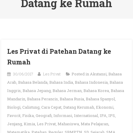
Datang ke Rumah
Les Privat di Patehan Datang ke
Rumah
30/06/2017
Les Privat
Posted in
Akutansi
,
Bahasa
Arab
,
Bahasa Belanda
,
Bahasa India
,
Bahasa Indonesia
,
Bahasa
Inggris
,
Bahasa Jepang
,
Bahasa Jerman
,
Bahasa Korea
,
Bahasa
Mandarin
,
Bahasa Perancis
,
Bahasa Rusia
,
Bahasa Spanyol
,
Biologi
,
Calistung
,
Cara Cepat
,
Datang Kerumah
,
Ekonomi
,
Favorit
,
Fisika
,
Geografi
,
Informasi
,
International
,
IPA
,
IPS
,
Jenjang
,
Kimia
,
Les Privat
,
Mahasiswa
,
Mata Pelajaran
,
Matematika
,
Patehan
,
Reguler
,
SBMPTN
,
SD
,
Sejarah
,
SMA
,