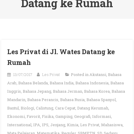
Datang ke Rumah
Les Privat di Jl. Wates Datang ke
Rumah
13/07/2017
Les Privat
Posted in
Akutansi
,
Bahasa
Arab
,
Bahasa Belanda
,
Bahasa India
,
Bahasa Indonesia
,
Bahasa
Inggris
,
Bahasa Jepang
,
Bahasa Jerman
,
Bahasa Korea
,
Bahasa
Mandarin
,
Bahasa Perancis
,
Bahasa Rusia
,
Bahasa Spanyol
,
Bantul
,
Biologi
,
Calistung
,
Cara Cepat
,
Datang Kerumah
,
Ekonomi
,
Favorit
,
Fisika
,
Gamping
,
Geografi
,
Informasi
,
International
,
IPA
,
IPS
,
Jenjang
,
Kimia
,
Les Privat
,
Mahasiswa
,
Mata Pelajaran
,
Matematika
,
Reguler
,
SBMPTN
,
SD
,
Sedayu
,