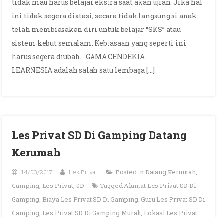
tidak mau harus belajar ekstra saat akan ujian. Jika hal
ini tidak segera diatasi, secara tidak langsung si anak
telah membiasakan diri untuk belajar “SKS” atau
sistem kebut semalam. Kebiasaan yang seperti ini
harus segera diubah. GAMA CENDEKIA
LEARNESIA adalah salah satu lembaga […]
Les Privat SD Di Gamping Datang
Kerumah
14/03/2017
Les Privat
Posted in
Datang Kerumah
,
Gamping
,
Les Privat
,
SD
Tagged
Alamat Les Privat SD Di
Gamping
,
Biaya Les Privat SD Di Gamping
,
Guru Les Privat SD Di
Gamping
,
Les Privat SD Di Gamping Murah
,
Lokasi Les Privat