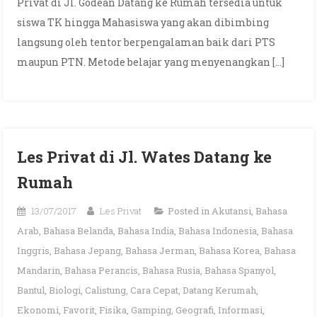
Privat di Jl. Godean Datang ke Rumah tersedia untuk
siswa TK hingga Mahasiswa yang akan dibimbing
langsung oleh tentor berpengalaman baik dari PTS
maupun PTN. Metode belajar yang menyenangkan […]
Les Privat di Jl. Wates Datang ke
Rumah
13/07/2017
Les Privat
Posted in
Akutansi
,
Bahasa
Arab
,
Bahasa Belanda
,
Bahasa India
,
Bahasa Indonesia
,
Bahasa
Inggris
,
Bahasa Jepang
,
Bahasa Jerman
,
Bahasa Korea
,
Bahasa
Mandarin
,
Bahasa Perancis
,
Bahasa Rusia
,
Bahasa Spanyol
,
Bantul
,
Biologi
,
Calistung
,
Cara Cepat
,
Datang Kerumah
,
Ekonomi
,
Favorit
,
Fisika
,
Gamping
,
Geografi
,
Informasi
,