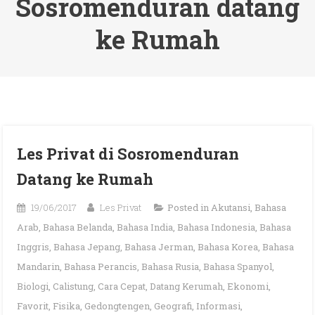
Sosromenduran datang
ke Rumah
Les Privat di Sosromenduran
Datang ke Rumah
19/06/2017
Les Privat
Posted in
Akutansi
,
Bahasa
Arab
,
Bahasa Belanda
,
Bahasa India
,
Bahasa Indonesia
,
Bahasa
Inggris
,
Bahasa Jepang
,
Bahasa Jerman
,
Bahasa Korea
,
Bahasa
Mandarin
,
Bahasa Perancis
,
Bahasa Rusia
,
Bahasa Spanyol
,
Biologi
,
Calistung
,
Cara Cepat
,
Datang Kerumah
,
Ekonomi
,
Favorit
,
Fisika
,
Gedongtengen
,
Geografi
,
Informasi
,