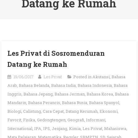
Datang ke Rumah
Les Privat di Sosromenduran
Datang ke Rumah
19/06/2017
Les Privat
Posted in
Akutansi
,
Bahasa
Arab
,
Bahasa Belanda
,
Bahasa India
,
Bahasa Indonesia
,
Bahasa
Inggris
,
Bahasa Jepang
,
Bahasa Jerman
,
Bahasa Korea
,
Bahasa
Mandarin
,
Bahasa Perancis
,
Bahasa Rusia
,
Bahasa Spanyol
,
Biologi
,
Calistung
,
Cara Cepat
,
Datang Kerumah
,
Ekonomi
,
Favorit
,
Fisika
,
Gedongtengen
,
Geografi
,
Informasi
,
International
,
IPA
,
IPS
,
Jenjang
,
Kimia
,
Les Privat
,
Mahasiswa
,
Mata Pelajaran
,
Matematika
,
Reguler
,
SBMPTN
,
SD
,
Sejarah
,