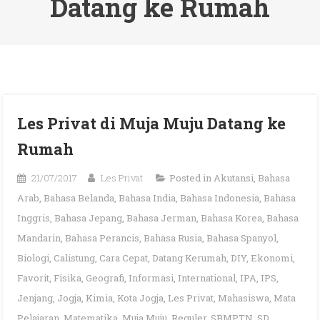
Datang ke Rumah
Les Privat di Muja Muju Datang ke
Rumah
21/07/2017
Les Privat
Posted in
Akutansi
,
Bahasa
Arab
,
Bahasa Belanda
,
Bahasa India
,
Bahasa Indonesia
,
Bahasa
Inggris
,
Bahasa Jepang
,
Bahasa Jerman
,
Bahasa Korea
,
Bahasa
Mandarin
,
Bahasa Perancis
,
Bahasa Rusia
,
Bahasa Spanyol
,
Biologi
,
Calistung
,
Cara Cepat
,
Datang Kerumah
,
DIY
,
Ekonomi
,
Favorit
,
Fisika
,
Geografi
,
Informasi
,
International
,
IPA
,
IPS
,
Jenjang
,
Jogja
,
Kimia
,
Kota Jogja
,
Les Privat
,
Mahasiswa
,
Mata
Pelajaran
,
Matematika
,
Muja Muju
,
Reguler
,
SBMPTN
,
SD
,