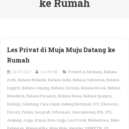
ke Rumah
Les Privat di Muja Muju Datang ke
Rumah
21/07/2017
Les Privat
Posted in
Akutansi
,
Bahasa
Arab
,
Bahasa Belanda
,
Bahasa India
,
Bahasa Indonesia
,
Bahasa
Inggris
,
Bahasa Jepang
,
Bahasa Jerman
,
Bahasa Korea
,
Bahasa
Mandarin
,
Bahasa Perancis
,
Bahasa Rusia
,
Bahasa Spanyol
,
Biologi
,
Calistung
,
Cara Cepat
,
Datang Kerumah
,
DIY
,
Ekonomi
,
Favorit
,
Fisika
,
Geografi
,
Informasi
,
International
,
IPA
,
IPS
,
Jenjang
,
Jogja
,
Kimia
,
Kota Jogja
,
Les Privat
,
Mahasiswa
,
Mata
Pelajaran
,
Matematika
,
Muja Muju
,
Reguler
,
SBMPTN
,
SD
,