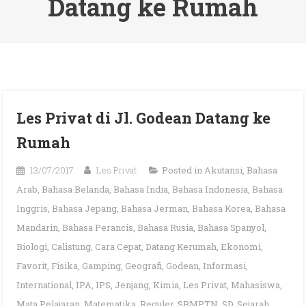
Datang ke Rumah
Les Privat di Jl. Godean Datang ke
Rumah
13/07/2017
Les Privat
Posted in
Akutansi
,
Bahasa
Arab
,
Bahasa Belanda
,
Bahasa India
,
Bahasa Indonesia
,
Bahasa
Inggris
,
Bahasa Jepang
,
Bahasa Jerman
,
Bahasa Korea
,
Bahasa
Mandarin
,
Bahasa Perancis
,
Bahasa Rusia
,
Bahasa Spanyol
,
Biologi
,
Calistung
,
Cara Cepat
,
Datang Kerumah
,
Ekonomi
,
Favorit
,
Fisika
,
Gamping
,
Geografi
,
Godean
,
Informasi
,
International
,
IPA
,
IPS
,
Jenjang
,
Kimia
,
Les Privat
,
Mahasiswa
,
Mata Pelajaran
,
Matematika
,
Reguler
,
SBMPTN
,
SD
,
Sejarah
,